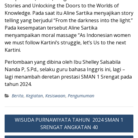
Stories and Unlocking the Doors to the Worlds of
Knowledge. Pada saat itu Aline Sartika menyajikan story
telling yang berjudul “From the darkness into the light.”
Pada kesempatan tersebut Aline Sartika
menyampaikan moral massage “As Indonesian women
we must follow Kartini’s struggle, let’s Us to the next
Kartini.
Perlombaan yang dibina oleh Ibu Shelley Salsabila
Nanda P, S.Pd., selaku guru bahasa Inggris ini, lagi –
lagi menambah deretan prestasi SMAN 1 Srengat pada
tahun 2024.
Berita
,
Kegiatan
,
Kesiswaan
,
Pengumuman
Post
WISUDA PURNAWIYATA TAHUN 2024 SMAN 1
navigation
SRENGAT ANGKATAN 40