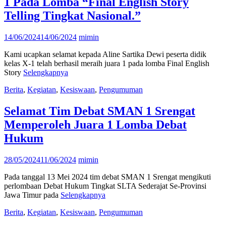
1 Pada Lomba “Final English Story
Telling Tingkat Nasional.”
14/06/2024
14/06/2024
mimin
Kami ucapkan selamat kepada Aline Sartika Dewi peserta didik
kelas X-1 telah berhasil meraih juara 1 pada lomba Final English
Story
Selengkapnya
Berita
,
Kegiatan
,
Kesiswaan
,
Pengumuman
Selamat Tim Debat SMAN 1 Srengat
Memperoleh Juara 1 Lomba Debat
Hukum
28/05/2024
11/06/2024
mimin
Pada tanggal 13 Mei 2024 tim debat SMAN 1 Srengat mengikuti
perlombaan Debat Hukum Tingkat SLTA Sederajat Se-Provinsi
Jawa Timur pada
Selengkapnya
Berita
,
Kegiatan
,
Kesiswaan
,
Pengumuman