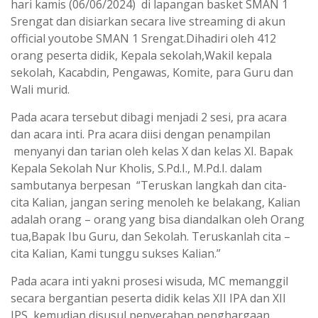
hari kamis (06/06/2024) di lapangan basket SMAN 1
Srengat dan disiarkan secara live streaming di akun
official youtobe SMAN 1 Srengat.Dihadiri oleh 412
orang peserta didik, Kepala sekolah,Wakil kepala
sekolah, Kacabdin, Pengawas, Komite, para Guru dan
Wali murid.
Pada acara tersebut dibagi menjadi 2 sesi, pra acara
dan acara inti. Pra acara diisi dengan penampilan
menyanyi dan tarian oleh kelas X dan kelas XI. Bapak
Kepala Sekolah Nur Kholis, S.Pd.I., M.Pd.I. dalam
sambutanya berpesan “Teruskan langkah dan cita-
cita Kalian, jangan sering menoleh ke belakang, Kalian
adalah orang – orang yang bisa diandalkan oleh Orang
tua,Bapak Ibu Guru, dan Sekolah. Teruskanlah cita –
cita Kalian, Kami tunggu sukses Kalian.”
Pada acara inti yakni prosesi wisuda, MC memanggil
secara bergantian peserta didik kelas XII IPA dan XII
IPS, kemudian disusul penyerahan penghargaan