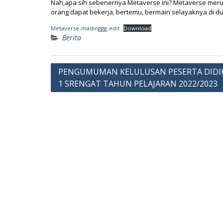
Nah,apa sih sebenernya Metaverse ini? Metaverse merup
orang dapat bekerja, bertemu, bermain selayaknya di duni
Metaverse-madinggg-edit
Download
Berita
Post
PENGUMUMAN KELULUSAN PESERTA DIDI
1 SRENGAT TAHUN PELAJARAN 2022/2023
navigation