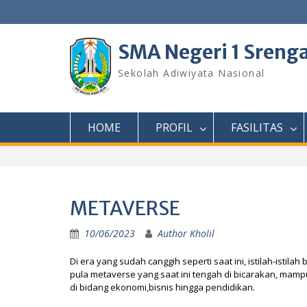
Skip
to
content
SMA Negeri 1 Sreng
Sekolah Adiwiyata Nasional
HOME
PROFIL
FASILITAS
METAVERSE
10/06/2023
Author Kholil
Di era yang sudah canggih seperti saat ini, istilah-isti
pula metaverse yang saat ini tengah di bicarakan, mamp
di bidang ekonomi,bisnis hingga pendidikan.