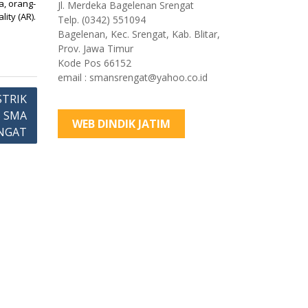
a, orang-
Jl. Merdeka Bagelenan Srengat
ity (AR).
Telp. (0342) 551094
Bagelenan, Kec. Srengat, Kab. Blitar,
Prov. Jawa Timur
Kode Pos 66152
email : smansrengat@yahoo.co.id
STRIK
 SMA
WEB DINDIK JATIM
ENGAT