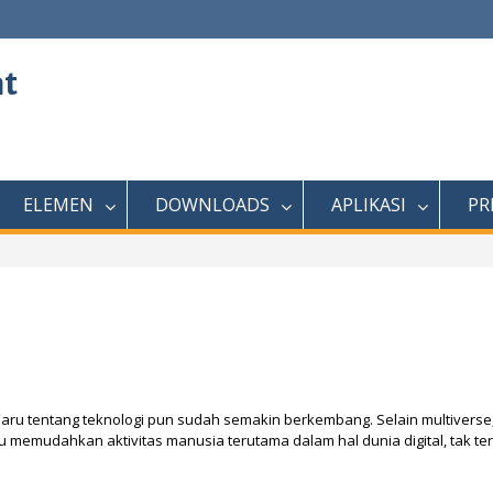
at
ELEMEN
DOWNLOADS
APLIKASI
PR
lah baru tentang teknologi pun sudah semakin berkembang. Selain multiverse
u memudahkan aktivitas manusia terutama dalam hal dunia digital, tak ter