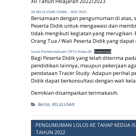
XII Tahun Pelajaran 2022/2023
SK KELULUSAN SISWA – 2022 2023 –
Bersamaan dengan pengumuman di atas, s
Peserta Didik untuk mengawasi dan membi
tidak mengikuti kegiatan yang merugikan.
Orang Tua / Wali Peserta Didik yang dapat 
Surat-Pemberitahuan-ORTU-Kelas-XII
Download
Bagi Peserta Didik yang telah diterima pa
pendidikan lainnya, maupun pekerjaan ag
pendataan Tracer Study. Adapun perihal pe
Didik dapat berkonsultasi dengan wali kel
Demikian disampaikan terimakasih.
Berita
,
KELULUSAN
Post
PENGUMUMAN LOLOS KE TAHAP KEDUA ISS
TAHUN 2022
navigation