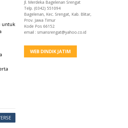
Jl. Merdeka Bagelenan Srengat
Telp. (0342) 551094
Bagelenan, Kec. Srengat, Kab. Blitar,
Prov. Jawa Timur
i untuk
Kode Pos 66152
a
email : smansrengat@yahoo.co.id
WEB DINDIK JATIM
a
erta
ERSE