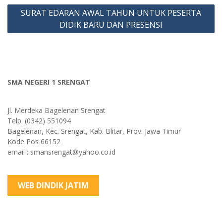
SURAT EDARAN AWAL TAHUN UNTUK PESERTA
DIDIK BARU DAN PRESENSI
SMA NEGERI 1 SRENGAT
Jl. Merdeka Bagelenan Srengat
Telp. (0342) 551094
Bagelenan, Kec. Srengat, Kab. Blitar, Prov. Jawa Timur
Kode Pos 66152
email : smansrengat@yahoo.co.id
WEB DINDIK JATIM