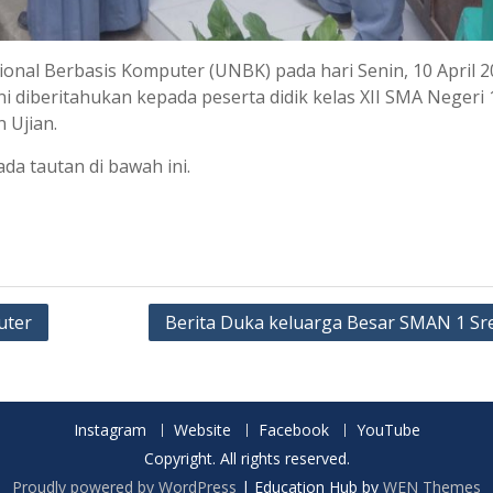
nal Berbasis Komputer (UNBK) pada hari Senin, 10 April 2
i diberitahukan kepada peserta didik kelas XII SMA Negeri 
 Ujian.
da tautan di bawah ini.
uter
Berita Duka keluarga Besar SMAN 1 Sr
Instagram
Website
Facebook
YouTube
Copyright. All rights reserved.
Proudly powered by WordPress
|
Education Hub by
WEN Themes