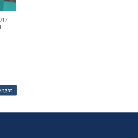
017
1
engat