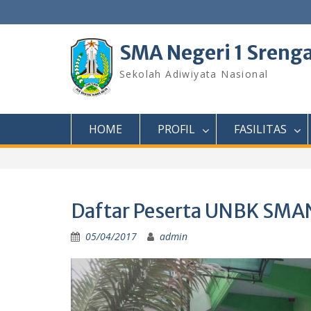
Skip
to
content
SMA Negeri 1 Sreng
Sekolah Adiwiyata Nasional
HOME
PROFIL
FASILITAS
Daftar Peserta UNBK SMAN
05/04/2017
admin