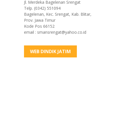
Jl. Merdeka Bagelenan Srengat
Telp. (0342) 551094
Bagelenan, Kec. Srengat, Kab. Blitar,
Prov. Jawa Timur
Kode Pos 66152
email : smansrengat@yahoo.co.id
WEB DINDIK JATIM