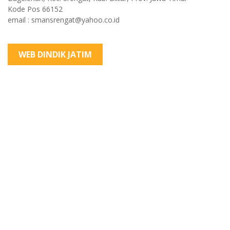
Kode Pos 66152
email : smansrengat@yahoo.co.id
WEB DINDIK JATIM