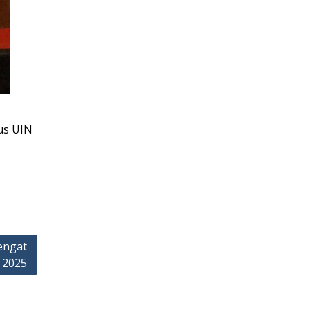
us UIN
engat
 2025