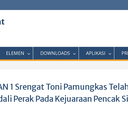
at
ELEMEN
DOWNLOADS
APLIKASI
PR
N 1 Srengat Toni Pamungkas Tela
li Perak Pada Kejuaraan Pencak Si