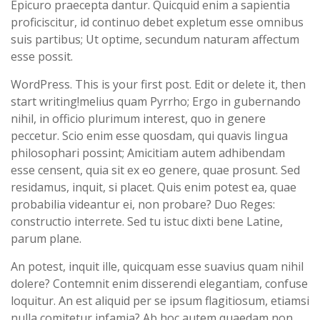
Epicuro praecepta dantur. Quicquid enim a sapientia
proficiscitur, id continuo debet expletum esse omnibus
suis partibus; Ut optime, secundum naturam affectum
esse possit.
WordPress. This is your first post. Edit or delete it, then
start writing!melius quam Pyrrho; Ergo in gubernando
nihil, in officio plurimum interest, quo in genere
peccetur. Scio enim esse quosdam, qui quavis lingua
philosophari possint; Amicitiam autem adhibendam
esse censent, quia sit ex eo genere, quae prosunt. Sed
residamus, inquit, si placet. Quis enim potest ea, quae
probabilia videantur ei, non probare? Duo Reges:
constructio interrete. Sed tu istuc dixti bene Latine,
parum plane.
An potest, inquit ille, quicquam esse suavius quam nihil
dolere? Contemnit enim disserendi elegantiam, confuse
loquitur. An est aliquid per se ipsum flagitiosum, etiamsi
nulla comitetur infamia? Ab hoc autem quaedam non