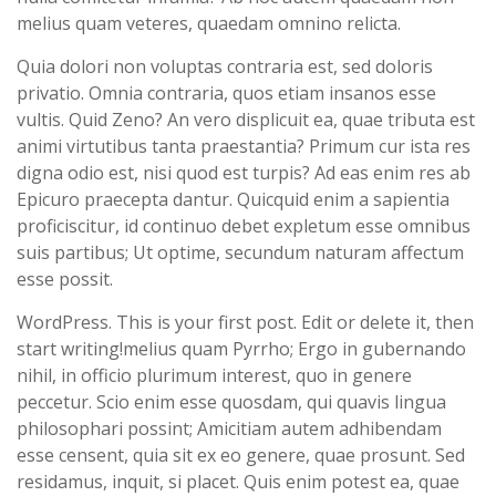
melius quam veteres, quaedam omnino relicta.
Quia dolori non voluptas contraria est, sed doloris
privatio. Omnia contraria, quos etiam insanos esse
vultis. Quid Zeno? An vero displicuit ea, quae tributa est
animi virtutibus tanta praestantia? Primum cur ista res
digna odio est, nisi quod est turpis? Ad eas enim res ab
Epicuro praecepta dantur. Quicquid enim a sapientia
proficiscitur, id continuo debet expletum esse omnibus
suis partibus; Ut optime, secundum naturam affectum
esse possit.
WordPress. This is your first post. Edit or delete it, then
start writing!melius quam Pyrrho; Ergo in gubernando
nihil, in officio plurimum interest, quo in genere
peccetur. Scio enim esse quosdam, qui quavis lingua
philosophari possint; Amicitiam autem adhibendam
esse censent, quia sit ex eo genere, quae prosunt. Sed
residamus, inquit, si placet. Quis enim potest ea, quae