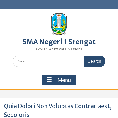
Skip
to
content
SMA Negeri 1 Srengat
Sekolah Adiwiyata Nasional
Search
for:
Menu
Quia Dolori Non Voluptas Contrariaest,
Sedoloris