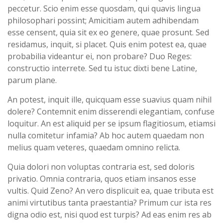
peccetur. Scio enim esse quosdam, qui quavis lingua
philosophari possint; Amicitiam autem adhibendam
esse censent, quia sit ex eo genere, quae prosunt. Sed
residamus, inquit, si placet. Quis enim potest ea, quae
probabilia videantur ei, non probare? Duo Reges:
constructio interrete. Sed tu istuc dixti bene Latine,
parum plane.
An potest, inquit ille, quicquam esse suavius quam nihil
dolere? Contemnit enim disserendi elegantiam, confuse
loquitur. An est aliquid per se ipsum flagitiosum, etiamsi
nulla comitetur infamia? Ab hoc autem quaedam non
melius quam veteres, quaedam omnino relicta.
Quia dolori non voluptas contraria est, sed doloris
privatio. Omnia contraria, quos etiam insanos esse
vultis. Quid Zeno? An vero displicuit ea, quae tributa est
animi virtutibus tanta praestantia? Primum cur ista res
digna odio est, nisi quod est turpis? Ad eas enim res ab