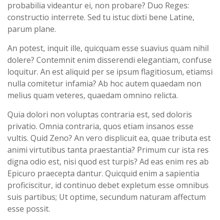
probabilia videantur ei, non probare? Duo Reges:
constructio interrete. Sed tu istuc dixti bene Latine,
parum plane.
An potest, inquit ille, quicquam esse suavius quam nihil
dolere? Contemnit enim disserendi elegantiam, confuse
loquitur. An est aliquid per se ipsum flagitiosum, etiamsi
nulla comitetur infamia? Ab hoc autem quaedam non
melius quam veteres, quaedam omnino relicta.
Quia dolori non voluptas contraria est, sed doloris
privatio. Omnia contraria, quos etiam insanos esse
vultis. Quid Zeno? An vero displicuit ea, quae tributa est
animi virtutibus tanta praestantia? Primum cur ista res
digna odio est, nisi quod est turpis? Ad eas enim res ab
Epicuro praecepta dantur. Quicquid enim a sapientia
proficiscitur, id continuo debet expletum esse omnibus
suis partibus; Ut optime, secundum naturam affectum
esse possit.