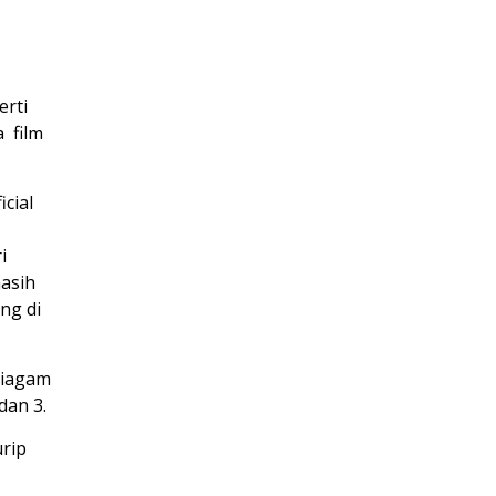
erti
 film
cial
1
i
masih
ng di
piagam
dan 3.
urip