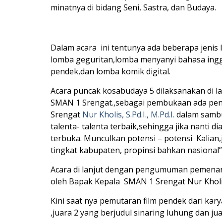
minatnya di bidang Seni, Sastra, dan Budaya.
Dalam acara ini tentunya ada beberapa jenis l
lomba geguritan,lomba menyanyi bahasa inggr
pendek,dan lomba komik digital.
Acara puncak kosabudaya 5 dilaksanakan di la
SMAN 1 Srengat.,sebagai pembukaan ada pen
Srengat
Nur Kholis, S.Pd.I., M.Pd.I.
dalam samb
talenta- talenta terbaik,sehingga jika nanti
terbuka. Munculkan potensi – potensi Kalia
tingkat kabupaten, propinsi bahkan nasional”
Acara di lanjut dengan pengumuman pemenang
oleh Bapak Kepala SMAN 1 Srengat Nur Kholis,
Kini saat nya pemutaran film pendek dari kar
,juara 2 yang berjudul sinaring luhung dan ju