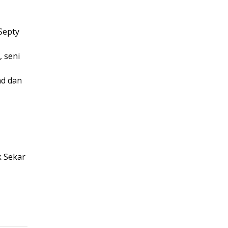
Septy
, seni
nd dan
k Sekar