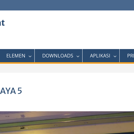
at
ELEMEN
DOWNLOADS
APLIKASI
PR
AYA 5