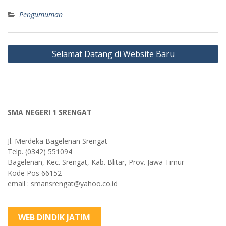
Pengumuman
Post
Selamat Datang di Website Baru
navigation
SMA NEGERI 1 SRENGAT
Jl. Merdeka Bagelenan Srengat
Telp. (0342) 551094
Bagelenan, Kec. Srengat, Kab. Blitar, Prov. Jawa Timur
Kode Pos 66152
email : smansrengat@yahoo.co.id
WEB DINDIK JATIM