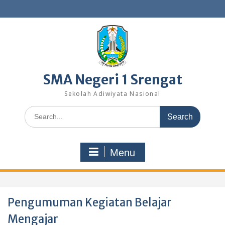
Skip
to
content
SMA Negeri 1 Srengat
Sekolah Adiwiyata Nasional
Search
for:
Menu
Pengumuman Kegiatan Belajar
Mengajar