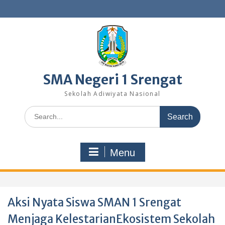
Skip
to
content
SMA Negeri 1 Srengat
Sekolah Adiwiyata Nasional
Search
for:
Menu
Aksi Nyata Siswa SMAN 1 Srengat
Menjaga KelestarianEkosistem Sekolah