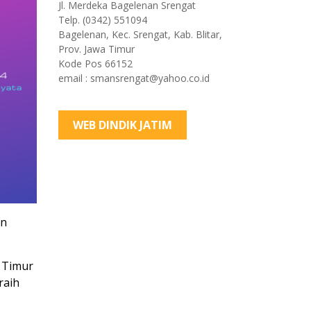
Jl. Merdeka Bagelenan Srengat
Telp. (0342) 551094
Bagelenan, Kec. Srengat, Kab. Blitar,
Prov. Jawa Timur
Kode Pos 66152
email : smansrengat@yahoo.co.id
WEB DINDIK JATIM
an
a Timur
raih