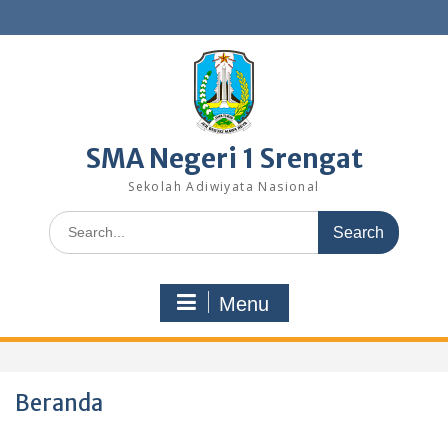
Skip
to
content
SMA Negeri 1 Srengat
Sekolah Adiwiyata Nasional
Search
for:
Menu
Beranda