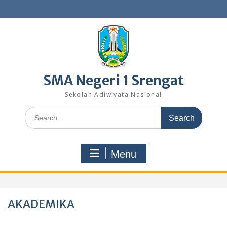
Skip
to
content
SMA Negeri 1 Srengat
Sekolah Adiwiyata Nasional
Search
for:
Menu
AKADEMIKA